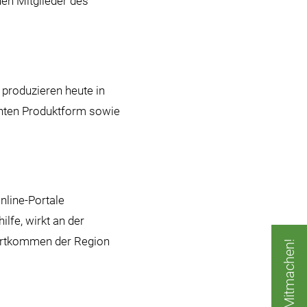
uen Mitglieder des
produzieren heute in
schten Produktform sowie
line-Portale
fe, wirkt an der
 Fortkommen der Region
Jetzt Mitmachen!