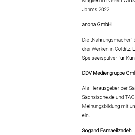
Mitglied im Verein Wirt
Jahres 2022:
anona GmbH
Die „Nahrungsmacher“ b
drei Werken in Colditz,
Speiseeispulver für Kun
DDV Mediengruppe Gmb
Als Herausgeber der Sä
Sächsische.de und TAG2
Meinungsbildung mit und
e
Sogand Esmaeilzadeh