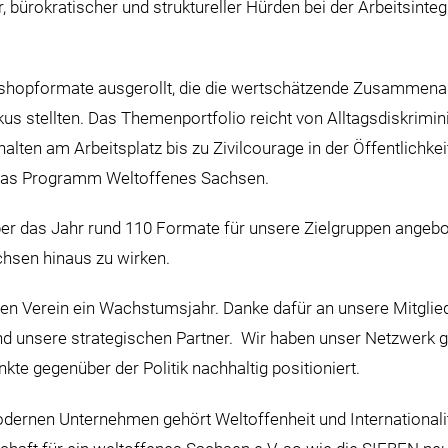
, bürokratischer und struktureller Hürden bei der Arbeitsint
shopformate ausgerollt, die die wertschätzende Zusammenar
s stellten. Das Themenportfolio reicht von Alltagsdiskrimin
alten am Arbeitsplatz bis zu Zivilcourage in der Öffentlichke
 das Programm Weltoffenes Sachsen.
er das Jahr rund 110 Formate für unsere Zielgruppen angebo
chsen hinaus zu wirken.
den Verein ein Wachstumsjahr. Danke dafür an unsere Mitgli
nd unsere strategischen Partner. Wir haben unser Netzwerk 
kte gegenüber der Politik nachhaltig positioniert.
dernen Unternehmen gehört Weltoffenheit und Internationali