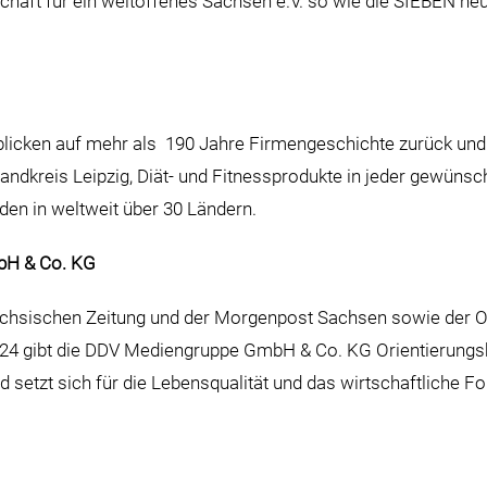
schaft für ein weltoffenes Sachsen e.V. so wie die SIEBEN ne
licken auf mehr als 190 Jahre Firmengeschichte zurück und 
 Landkreis Leipzig, Diät- und Fitnessprodukte in jeder gewün
den in weltweit über 30 Ländern.
H & Co. KG
chsischen Zeitung und der Morgenpost Sachsen sowie der On
4 gibt die DDV Mediengruppe GmbH & Co. KG Orientierungshil
 setzt sich für die Lebensqualität und das wirtschaftliche
in.