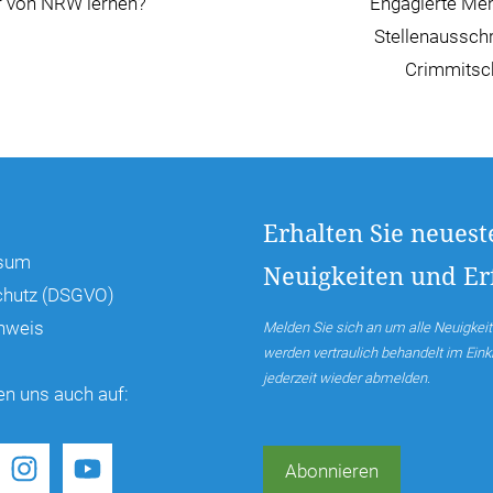
r von NRW lernen?
Engagierte Me
Stellenaussch
Crimmitsc
Erhalten Sie neuest
sum
Neuigkeiten und Erf
chutz (DSGVO)
hweis
Melden Sie sich an um alle Neuigkeit
werden vertraulich behandelt im Ei
jederzeit wieder abmelden.
en uns auch auf:
Abonnieren