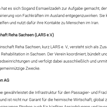
in hat es sich Sogand Esmaeilzadeh zur Aufgabe gemacht, d
irierung von Fachkräften im Ausland entgegenzuwirken. Sie k
lfen und nutzt dafür ihre Kontakte zu Menschen im Iran.
haft Reha Sachsen (LARS e.V.)
nschaft Reha Sachsen, kurz LARS e. V., versteht sich als 
 Rehabilitation in Sachsen. Der Verein koordiniert, bündelt u
iedseinrichtungen und verfolgt dabei ausschließlich und unmit
 gemeinnützige Zwecke.
en AG
gewährleistet die Infrastruktur für den Passagier- und Frac
und ist nicht nur Garant für die heimische Wirtschaft, global 
meinsamen Streben auch für künftige Ansiedelungen und Inve