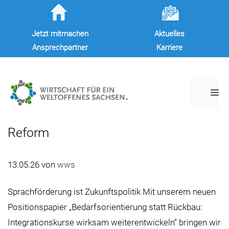
Zum
Inhalt
Jetzt mitmachen
Aktuelles
springen
Ansprechpartner
Karriere
M
Reform
13.05.26
von
wws
Sprachförderung ist Zukunftspolitik Mit unserem neuen
Positionspapier „Bedarfsorientierung statt Rückbau:
Integrationskurse wirksam weiterentwickeln“ bringen wir