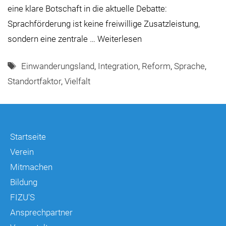
eine klare Botschaft in die aktuelle Debatte:
Sprachförderung ist keine freiwillige Zusatzleistung,
sondern eine zentrale …
Weiterlesen
Schlagwörter
Einwanderungsland
,
Integration
,
Reform
,
Sprache
,
Standortfaktor
,
Vielfalt
Startseite
Verein
Mitmachen
Bildung
FIZU'S
Ansprechpartner