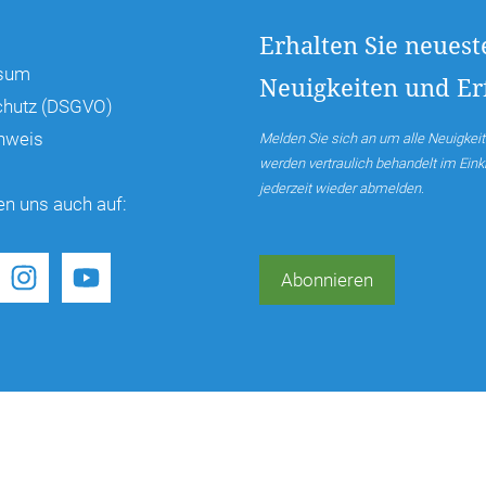
Erhalten Sie neuest
sum
Neuigkeiten und Erf
chutz (DSGVO)
hweis
Melden Sie sich an um alle Neuigkeit
werden vertraulich behandelt im Ei
jederzeit wieder abmelden.
en uns auch auf:
Abonnieren