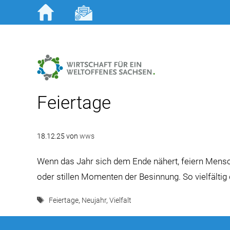
Zum
Inhalt
springen
Feiertage
18.12.25
von
wws
Wenn das Jahr sich dem Ende nähert, feiern Mens
oder stillen Momenten der Besinnung. So vielfältig
Schlagwörter
Feiertage
,
Neujahr
,
Vielfalt