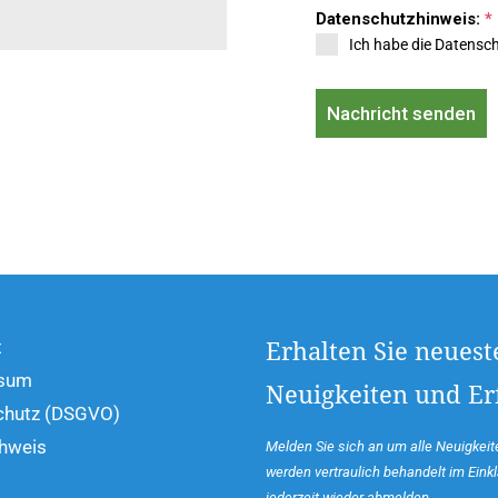
Datenschutzhinweis:
*
Ich habe die Datensc
Nachricht senden
t
Erhalten Sie neuest
sum
Neuigkeiten und Erf
chutz (DSGVO)
hweis
Melden Sie sich an um alle Neuigkeite
werden vertraulich behandelt im Ein
jederzeit wieder abmelden.