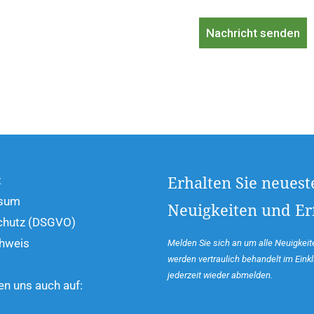
Nachricht senden
t
Erhalten Sie neuest
sum
Neuigkeiten und Erf
chutz (DSGVO)
hweis
Melden Sie sich an um alle Neuigkeite
werden vertraulich behandelt im Ein
jederzeit wieder abmelden.
den uns auch auf: