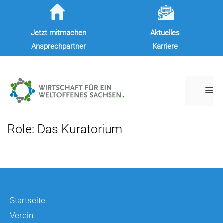
Zum
Inhalt
Jetzt mitmachen
Aktuelles
springen
Ansprechpartner
Karriere
M
Role:
Das Kuratorium
Startseite
Verein