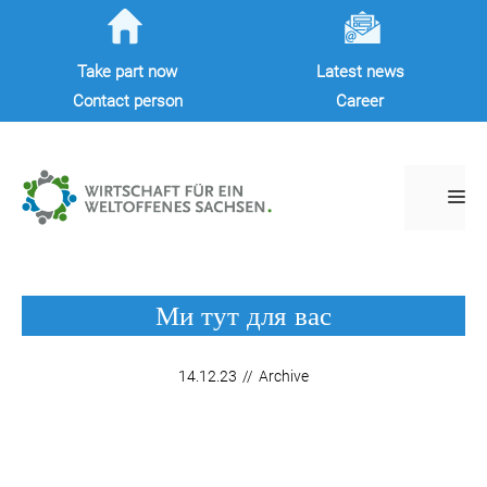
Skip
to
Take part now
Latest news
content
Contact person
Career
M
Ми тут для вас
14.12.23
//
Archive