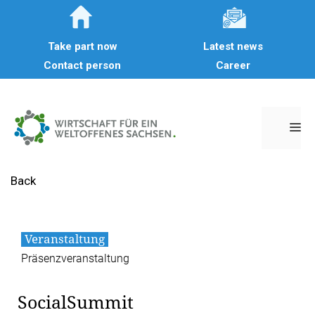
Skip
to
Take part now
Latest news
content
Contact person
Career
M
Back
Veranstaltung
Präsenzveranstaltung
SocialSummit