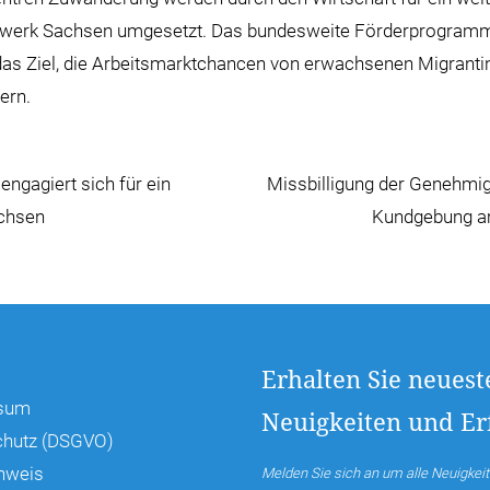
werk Sachsen umgesetzt. Das bundesweite Förderprogramm 
t das Ziel, die Arbeitsmarktchancen von erwachsenen Migrant
ern.
engagiert sich für ein
Missbilligung der Genehmig
chsen
Kundgebung am
Erhalten Sie neuest
sum
Neuigkeiten und Erf
chutz (DSGVO)
hweis
Melden Sie sich an um alle Neuigkeit