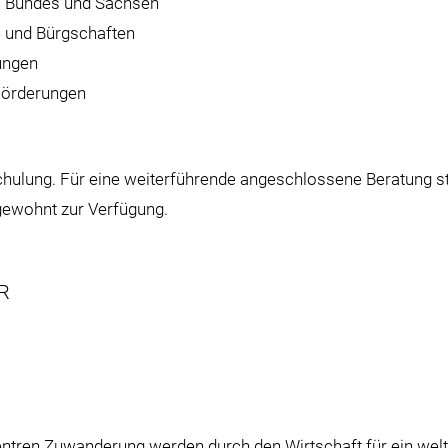
s Bundes und Sachsen
e und Bürgschaften
ungen
 Förderungen
chulung. Für eine weiterführende angeschlossene Beratung s
gewohnt zur Verfügung.
R
entren Zuwanderung
werden durch den Wirtschaft für ein wel