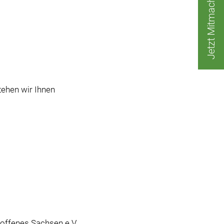
Jetzt Mitmachen!
tehen wir Ihnen
toffenes Sachsen e.V.