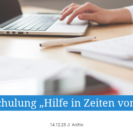
hulung „Hilfe in Zeiten v
14.12.23
//
Archiv