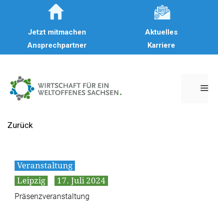
Zum
Inhalt
Jetzt mitmachen
Aktuelles
springen
Ansprechpartner
Karriere
M
Zurück
Veranstaltung
Leipzig
17. Juli 2024
Präsenzveranstaltung